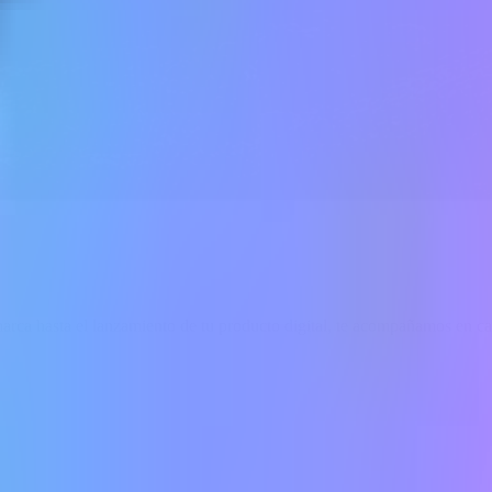
marca hasta el lanzamiento de tu producto digital, te acompañamos en c