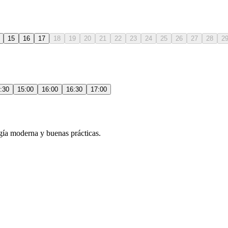
15
16
17
18
19
20
21
22
23
24
25
26
27
28
2
:30
15:00
16:00
16:30
17:00
gía moderna y buenas prácticas.