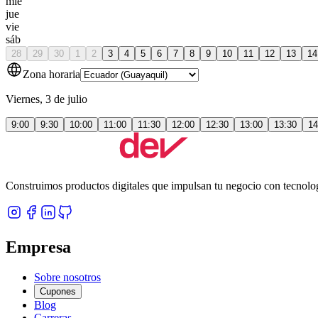
mié
jue
vie
sáb
28
29
30
1
2
3
4
5
6
7
8
9
10
11
12
13
14
Zona horaria
Viernes, 3 de julio
9:00
9:30
10:00
11:00
11:30
12:00
12:30
13:00
13:30
14
Construimos productos digitales que impulsan tu negocio con tecnolo
Empresa
Sobre nosotros
Cupones
Blog
Carreras